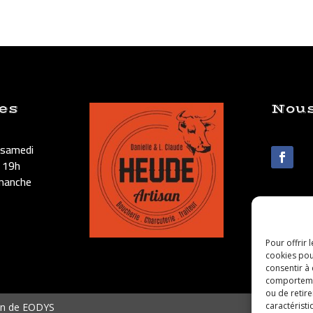
es
Nous
 samedi
 19h
imanche
Pour offrir 
cookies pou
consentir à
comportement
ou de retire
caractéristi
on de
EODYS